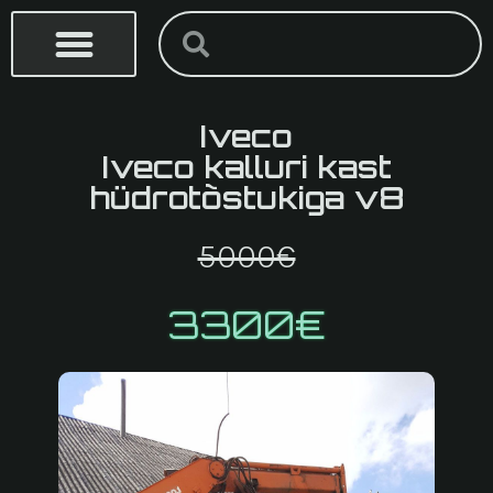
Skip
Search
Search
to
content
Iveco
Iveco kalluri kast
hüdrotõstukiga v8
5000€
3300€