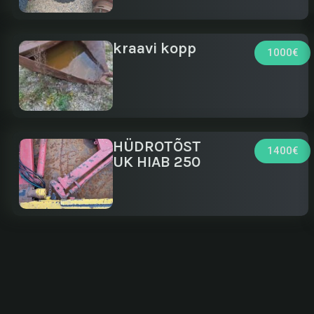
kraavi kopp
1000€
HÜDROTÕST
1400€
UK HIAB 250