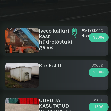
Iveco kalluri
5000€
05/1991
kast
diisel
3300€
hüdrotõstuki
ga v8
Konkslift
3000€
2500€
UUED JA
650€
KASUTATUD
150€