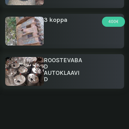
3 koppa
400€
ROOSTEVABA
D
AUTOKLAAVI
D