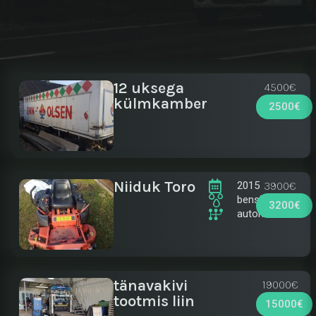
12 uksega
4500€
külmkamber
2500€
Niiduk Toro
3900€
2015
bensiin
3200€
automaat
tänavakivi
19000€
tootmis liin
15000€