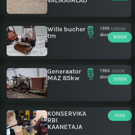
VÄLIKÄIMLAD
Wille bucher
12900€
1999
tm
diisel
8900€
Generaator
5000€
1984
MAZ 85kw
diisel
3000€
KONSERVIKA
650€
RBI
KAANETAJA