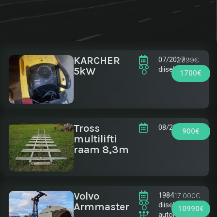
KARCHER
2999€
07/2017
5kW
diisel
1700€
Tross
08/2018
900€
multilifti
raam 8,3m
Volvo
17 000€
1984
Armmaster
diisel
10990€
automaat