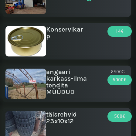
Konservikar
14€
p
angaari
6500€
karkass-ilma
5000€
tendita
MÜÜDUD
täisrehvid
500€
23x10x12