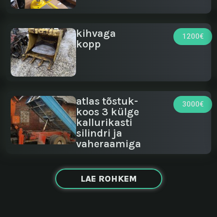
kihvaga
1200€
kopp
atlas tõstuk-
3000€
koos 3 külge
kallurikasti
silindri ja
vaheraamiga
LAE ROHKEM