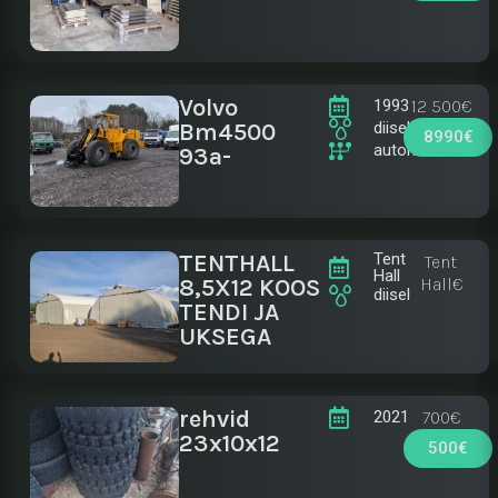
Volvo
12 500€
1993
Bm4500
diisel
8990€
automaat
93a-
TENTHALL
Tent
Tent
Hall
8,5X12 KOOS
Hall€
diisel
TENDI JA
UKSEGA
rehvid
700€
2021
23x10x12
500€