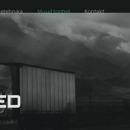
ketehnika
Muud tooted
Kontakt
ED