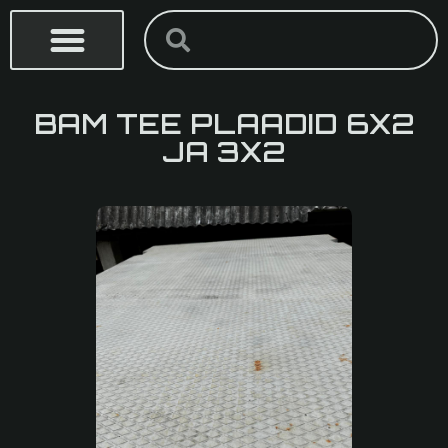
Skip
Search
Search
to
content
BAM TEE PLAADID 6X2
JA 3X2