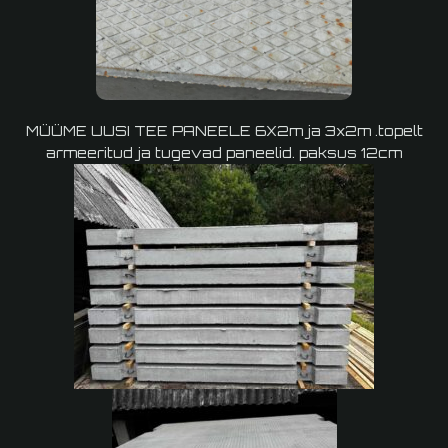
MÜÜME UUSI TEE PANEELE 6X2m ja 3x2m .topelt
armeeritud ja tugevad paneelid. paksus 12cm