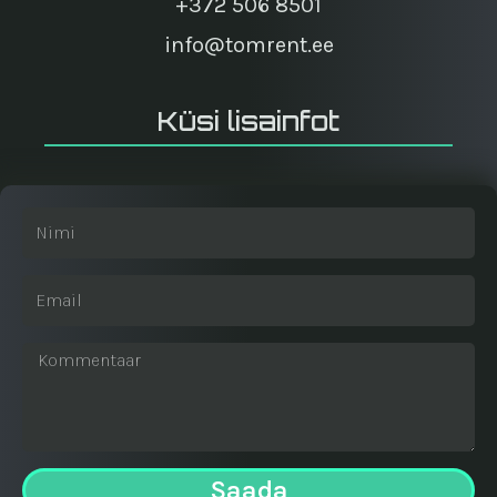
+372 506 8501
info@tomrent.ee
Küsi lisainfot
Saada